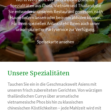
Spezialitäten aus China, Vietnam und Thailand, die
Sie entweder in unserem Restaurant geniessen, nach
Hause liefern lassen oder bequem abholen können.
Für Ihren speziellen Anlass steht Ihnen auch unser
unkomplizierter Partyservice zur Verfügung.
Speisekarte ansehen
Unsere Spezialitäten
Tauchen Sie ein in die Geschmackswelt Asiens mit
unseren frisch zubereiteten Gerichten. Von würzigen
thailändischen Currys über aromatische
vietnamesische Phos bis hin zu klassischen
chinesischen Köstlichkeiten – jede Mahlzeit wird mit