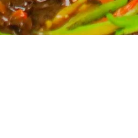
Partyservice für Ihren Anlass
Planen Sie eine Feier? Unser Partyservice kümmert
sich um die kulinarischen Höhepunkte Ihres Events.
Wir bieten eine breite Auswahl an asiatischen
Spezialitäten, massgeschneidert für Ihre Bedürfnisse.
Kontaktieren Sie uns für ein unverbindliches Angebot
und lassen Sie sich von uns verwöhnen.