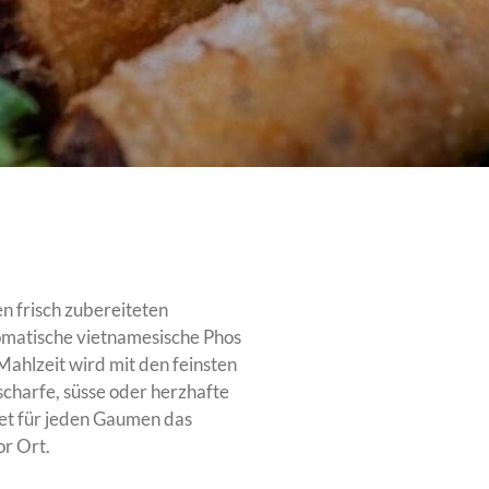
n frisch zubereiteten
omatische vietnamesische Phos
 Mahlzeit wird mit den feinsten
scharfe, süsse oder herzhafte
tet für jeden Gaumen das
or Ort.