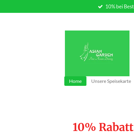
10% bei Best
Zum
Hauptinhalt
springen
Home
Unsere Speisekarte
10% Rabatt