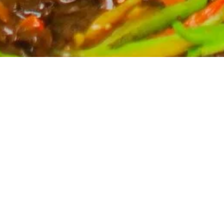
Partyservice für Ihren Anlass
Planen Sie eine Feier? Unser Partyservice kümmert
sich um die kulinarischen Höhepunkte Ihres Events.
Wir bieten eine breite Auswahl an asiatischen
Spezialitäten, massgeschneidert für Ihre Bedürfnisse.
Kontaktieren Sie uns für ein unverbindliches Angebot
und lassen Sie sich von uns verwöhnen.