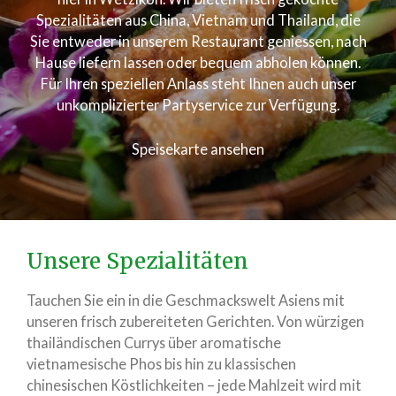
Spezialitäten aus China, Vietnam und Thailand, die
Sie entweder in unserem Restaurant geniessen, nach
Hause liefern lassen oder bequem abholen können.
Für Ihren speziellen Anlass steht Ihnen auch unser
unkomplizierter Partyservice zur Verfügung.
Speisekarte ansehen
Unsere Spezialitäten
Tauchen Sie ein in die Geschmackswelt Asiens mit
unseren frisch zubereiteten Gerichten. Von würzigen
thailändischen Currys über aromatische
vietnamesische Phos bis hin zu klassischen
chinesischen Köstlichkeiten – jede Mahlzeit wird mit