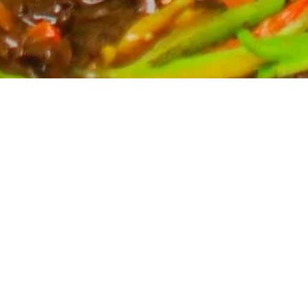
Partyservice für Ihren Anlass
Planen Sie eine Feier? Unser Partyservice kümmert
sich um die kulinarischen Höhepunkte Ihres Events.
Wir bieten eine breite Auswahl an asiatischen
Spezialitäten, massgeschneidert für Ihre Bedürfnisse.
Kontaktieren Sie uns für ein unverbindliches Angebot
und lassen Sie sich von uns verwöhnen.