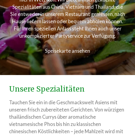
Spezialitäten aus China, Vietnam und Thailand, die
Sie entweder in unserem Restaurant geniessen, nach
Hause liefern lassen oder bequem abholen können.
Für Ihren speziellen Anlass steht Ihnen auch unser
unkomplizierter Partyservice zur Verfügung.
Speisekarte ansehen
Unsere Spezialitäten
Tauchen Sie ein in die Geschmackswelt Asiens mit
unseren frisch zubereiteten Gerichten. Von würzigen
thailändischen Currys über aromatische
vietnamesische Phos bis hin zu klassischen
chinesischen Köstlichkeiten – jede Mahlzeit wird mit