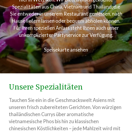
Spezialitäten aus China, Vietnam und Thailand, die
Sie entweder in unserem Restaurant geniessen, nach
Hause liefern lassen oder bequem abholen können.
Für Ihren speziellen Anlass steht Ihnen auch unser
unkomplizierter Partyservice zur Verfügung.
Speisekarte ansehen
Unsere Spezialitäten
Tauchen Sie ein in die Geschmackswelt Asiens mit
unseren frisch zubereiteten Gerichten. Von würzigen
thailändischen Currys über aromatische
vietnamesische Phos bis hin zu klassischen
chinesischen Köstlichkeiten – jede Mahlzeit wird mit