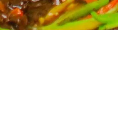
Partyservice für Ihren Anlass
Planen Sie eine Feier? Unser Partyservice kümmert
sich um die kulinarischen Höhepunkte Ihres Events.
Wir bieten eine breite Auswahl an asiatischen
Spezialitäten, massgeschneidert für Ihre Bedürfnisse.
Kontaktieren Sie uns für ein unverbindliches Angebot
und lassen Sie sich von uns verwöhnen.