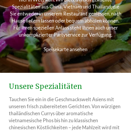
Spezialitäten aus China, Vietnam und Thailand, die
Sie entweder in unserem Restaurant geniessen, nach
Hause liefern lassen oder bequem abholen können.
Für Ihren speziellen Anlass steht Ihnen auch unser
unkomplizierter Partyservice zur Verfügung.
Speisekarte ansehen
Unsere Spezialitäten
Tauchen Sie ein in die Geschmackswelt Asiens mit
unseren frisch zubereiteten Gerichten. Von würzigen
thailändischen Currys über aromatische
vietnamesische Phos bis hin zu klassischen
chinesischen Köstlichkeiten – jede Mahlzeit wird mit