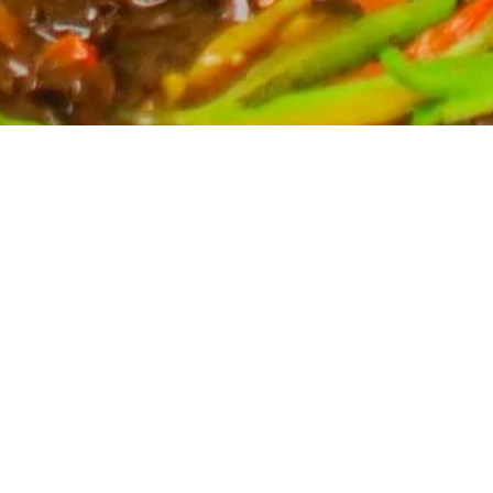
Partyservice für Ihren Anlass
Planen Sie eine Feier? Unser Partyservice kümmert
sich um die kulinarischen Höhepunkte Ihres Events.
Wir bieten eine breite Auswahl an asiatischen
Spezialitäten, massgeschneidert für Ihre Bedürfnisse.
Kontaktieren Sie uns für ein unverbindliches Angebot
und lassen Sie sich von uns verwöhnen.