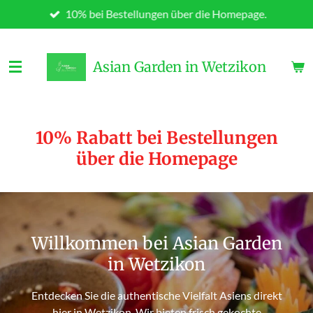
10% bei Bestellungen über die Homepage.
Zum
Hauptinhalt
springen
Asian Garden in Wetzikon
10% Rabatt bei Bestellungen
über die Homepage
Willkommen bei Asian Garden
in Wetzikon
Entdecken Sie die authentische Vielfalt Asiens direkt
hier in Wetzikon. Wir bieten frisch gekochte