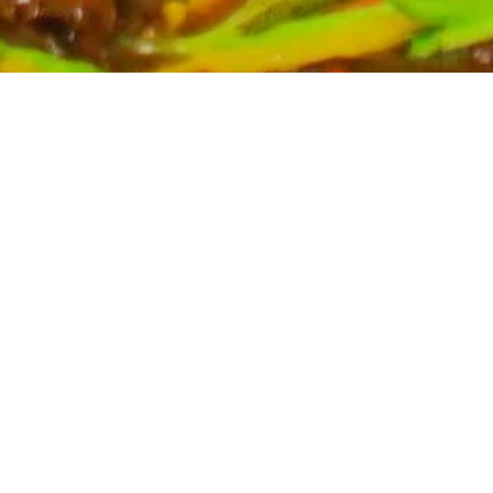
Partyservice für Ihren Anlass
Planen Sie eine Feier? Unser Partyservice kümmert sich
um die kulinarischen Höhepunkte Ihres Events. Wir
bieten eine breite Auswahl an asiatischen Spezialitäten,
massgeschneidert für Ihre Bedürfnisse. Kontaktieren Sie
uns für ein unverbindliches Angebot und lassen Sie sich
von uns verwöhnen.
Mehr erfahren