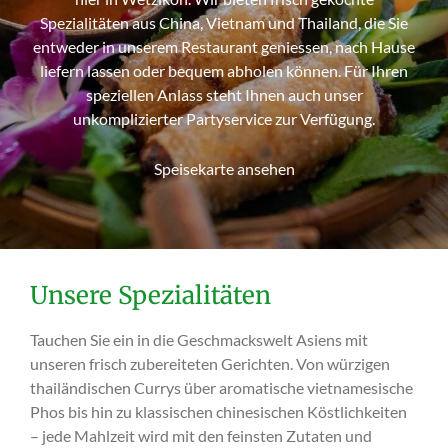
Spezialitäten aus China, Vietnam und Thailand, die Sie
entweder in unserem Restaurant geniessen, nach Hause
liefern lassen oder bequem abholen können. Für Ihren
speziellen Anlass steht Ihnen auch unser
unkomplizierter Partyservice zur Verfügung.
Speisekarte ansehen
Unsere Spezialitäten
Tauchen Sie ein in die Geschmackswelt Asiens mit
unseren frisch zubereiteten Gerichten. Von würzigen
thailändischen Currys über aromatische vietnamesische
Phos bis hin zu klassischen chinesischen Köstlichkeiten
– jede Mahlzeit wird mit den feinsten Zutaten und