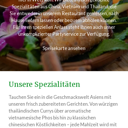
Spezialitäten aus China, Vietnam und Thailand, die
Sie entweder in unserem Restaurant geniessen, nach
Hause liefern lassen oder bequem abholen können.
Für Ihren speziellen Anlass steht Ihnen auch unser
unkomplizierter Partyservice zur Verfügung.
Speisekarte ansehen
Unsere Spezialitäten
Tauchen Sie ein in die Geschmackswelt Asiens mit
unseren frisch zubereiteten Gerichten. Von würzigen
thailändischen Currys über aromatische
vietnamesische Phos bis hin zu klassischen
chinesischen Köstlichkeiten – jede Mahlzeit wird mit