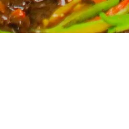
Partyservice für Ihren Anlass
Planen Sie eine Feier? Unser Partyservice kümmert
sich um die kulinarischen Höhepunkte Ihres Events.
Wir bieten eine breite Auswahl an asiatischen
Spezialitäten, massgeschneidert für Ihre Bedürfnisse.
Kontaktieren Sie uns für ein unverbindliches Angebot
und lassen Sie sich von uns verwöhnen.