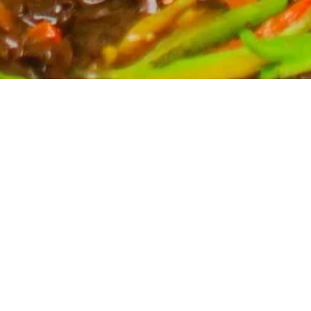
Partyservice für Ihren Anlass
Planen Sie eine Feier? Unser Partyservice kümmert
sich um die kulinarischen Höhepunkte Ihres Events.
Wir bieten eine breite Auswahl an asiatischen
Spezialitäten, massgeschneidert für Ihre Bedürfnisse.
Kontaktieren Sie uns für ein unverbindliches Angebot
und lassen Sie sich von uns verwöhnen.