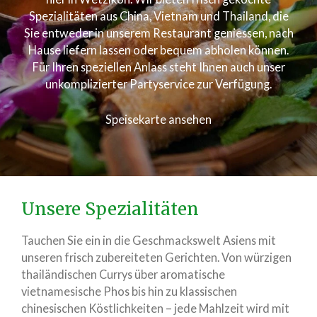
Spezialitäten aus China, Vietnam und Thailand, die
Sie entweder in unserem Restaurant geniessen, nach
Hause liefern lassen oder bequem abholen können.
Für Ihren speziellen Anlass steht Ihnen auch unser
unkomplizierter Partyservice zur Verfügung.
Speisekarte ansehen
Unsere Spezialitäten
Tauchen Sie ein in die Geschmackswelt Asiens mit
unseren frisch zubereiteten Gerichten. Von würzigen
thailändischen Currys über aromatische
vietnamesische Phos bis hin zu klassischen
chinesischen Köstlichkeiten – jede Mahlzeit wird mit