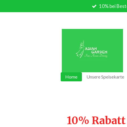
10% bei Best
Zum
Hauptinhalt
springen
Home
Unsere Speisekarte
10% Rabatt