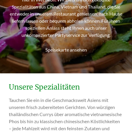
Spezialitäten aus China, Vietnam und Thailand, die Sie
entweder in unserem Restaurant geniessen, nach Hause
liefern lassen oder bequem abholen können. Für Ihren
speziellen Anlass steht Ihnen auch unser
unkomplizierter Partyservice zur Verfügung.
Speisekarte ansehen
Unsere Spezialitäten
Tauchen Sie ein in die Geschmackswelt Asiens mit
unseren frisch zubereiteten Gerichten. Von würzigen
thailändischen Currys über aromatische vietnamesische
Phos bis hin zu klassischen chinesischen Köstlichkeiten
– jede Mahlzeit wird mit den feinsten Zutaten und