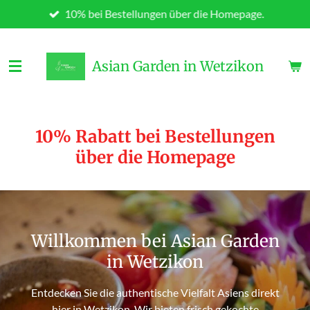
10% bei Bestellungen über die Homepage.
Zum
Hauptinhalt
springen
Asian Garden in Wetzikon
10% Rabatt bei Bestellungen
über die Homepage
Willkommen bei Asian Garden
in Wetzikon
Entdecken Sie die authentische Vielfalt Asiens direkt
hier in Wetzikon. Wir bieten frisch gekochte