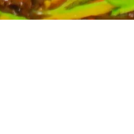
Partyservice für Ihren Anlass
Planen Sie eine Feier? Unser Partyservice kümmert sich
um die kulinarischen Höhepunkte Ihres Events. Wir
bieten eine breite Auswahl an asiatischen Spezialitäten,
massgeschneidert für Ihre Bedürfnisse. Kontaktieren Sie
uns für ein unverbindliches Angebot und lassen Sie sich
von uns verwöhnen.
Mehr erfahren