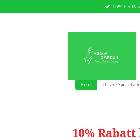
10% bei Bes
Zum
Hauptinhalt
springen
Home
Unsere Speisekart
10% Rabatt 