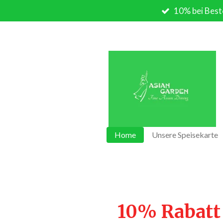
10% bei Best
Zum
Hauptinhalt
springen
Home
Unsere Speisekarte
10% Rabatt