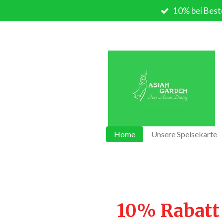
10% bei Best
Zum
Hauptinhalt
springen
Home
Unsere Speisekarte
10% Rabatt