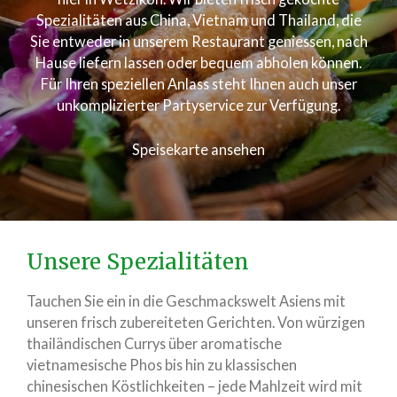
Spezialitäten aus China, Vietnam und Thailand, die
Sie entweder in unserem Restaurant geniessen, nach
Hause liefern lassen oder bequem abholen können.
Für Ihren speziellen Anlass steht Ihnen auch unser
unkomplizierter Partyservice zur Verfügung.
Speisekarte ansehen
Unsere Spezialitäten
Tauchen Sie ein in die Geschmackswelt Asiens mit
unseren frisch zubereiteten Gerichten. Von würzigen
thailändischen Currys über aromatische
vietnamesische Phos bis hin zu klassischen
chinesischen Köstlichkeiten – jede Mahlzeit wird mit