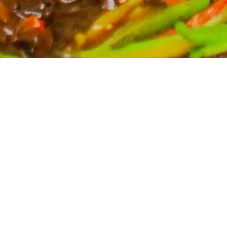
Partyservice für Ihren Anlass
Planen Sie eine Feier? Unser Partyservice kümmert
sich um die kulinarischen Höhepunkte Ihres Events.
Wir bieten eine breite Auswahl an asiatischen
Spezialitäten, massgeschneidert für Ihre Bedürfnisse.
Kontaktieren Sie uns für ein unverbindliches Angebot
und lassen Sie sich von uns verwöhnen.