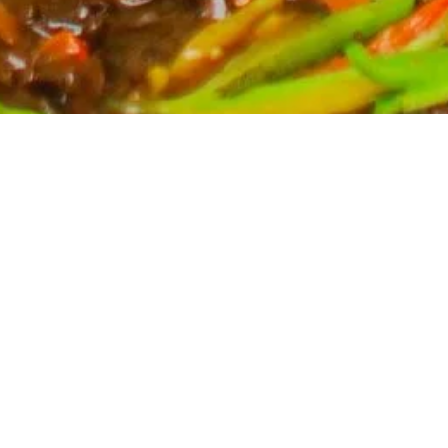
Partyservice für Ihren Anlass
Planen Sie eine Feier? Unser Partyservice kümmert
sich um die kulinarischen Höhepunkte Ihres Events.
Wir bieten eine breite Auswahl an asiatischen
Spezialitäten, massgeschneidert für Ihre Bedürfnisse.
Kontaktieren Sie uns für ein unverbindliches Angebot
und lassen Sie sich von uns verwöhnen.