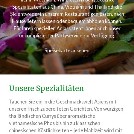
Spezialitäten aus China, Vietnam und Thailand, die
Sie entweder in unserem Restaurant geniessen, nach
Hause liefern lassen oder bequem abholen können.
Für Ihren speziellen Anlass steht Ihnen auch unser
unkomplizierter Partyservice zur Verfügung.
Speisekarte ansehen
Unsere Spezialitäten
Tauchen Sie ein in die Geschmackswelt Asiens mit
unseren frisch zubereiteten Gerichten. Von würzigen
thailändischen Currys über aromatische
vietnamesische Phos bis hin zu klassischen
chinesischen Köstlichkeiten – jede Mahlzeit wird mit